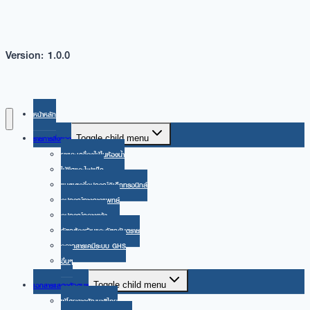
Version: 1.0.0
หน้าหลัก
รายการสิ่งของ
Toggle child menu
ยาและเครื่องใช้ในห้องน้ำ
ไม้ขีดและไฟแช็ก
แบตเตอรี่อุปกรณ์อิเล็กทรอนิกส์
อุปกรณ์ทางการแพทย์
อุปกรณ์กลางแจ้ง
วัตถุต้องห้ามและวัตถุอันตราย
ฉลากสารเคมีระบบ GHS
อื่นๆ
เอกสารแสดงตัวตนฯ
Toggle child menu
ผู้โดยสารสัญชาติไทย